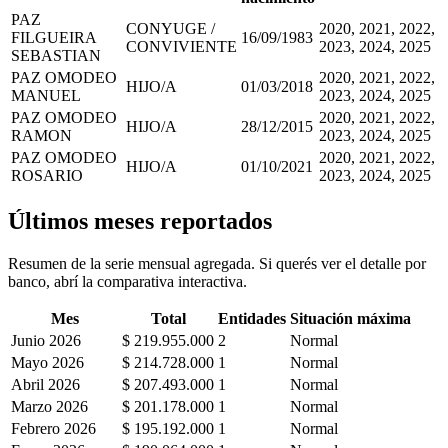
PAZ
CONYUGE /
2020, 2021, 2022,
FILGUEIRA
16/09/1983
CONVIVIENTE
2023, 2024, 2025
SEBASTIAN
PAZ OMODEO
2020, 2021, 2022,
HIJO/A
01/03/2018
MANUEL
2023, 2024, 2025
PAZ OMODEO
2020, 2021, 2022,
HIJO/A
28/12/2015
RAMON
2023, 2024, 2025
PAZ OMODEO
2020, 2021, 2022,
HIJO/A
01/10/2021
ROSARIO
2023, 2024, 2025
Últimos meses reportados
Resumen de la serie mensual agregada. Si querés ver el detalle por
banco, abrí la comparativa interactiva.
Mes
Total
Entidades
Situación máxima
Junio 2026
$ 219.955.000
2
Normal
Mayo 2026
$ 214.728.000
1
Normal
Abril 2026
$ 207.493.000
1
Normal
Marzo 2026
$ 201.178.000
1
Normal
Febrero 2026
$ 195.192.000
1
Normal