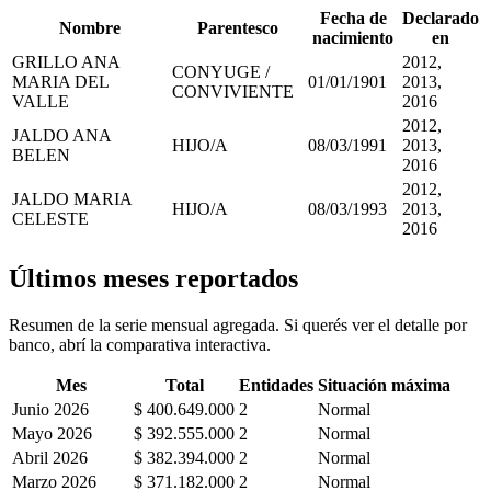
Fecha de
Declarado
Nombre
Parentesco
nacimiento
en
GRILLO ANA
2012,
CONYUGE /
MARIA DEL
01/01/1901
2013,
CONVIVIENTE
VALLE
2016
2012,
JALDO ANA
HIJO/A
08/03/1991
2013,
BELEN
2016
2012,
JALDO MARIA
HIJO/A
08/03/1993
2013,
CELESTE
2016
Últimos meses reportados
Resumen de la serie mensual agregada. Si querés ver el detalle por
banco, abrí la comparativa interactiva.
Mes
Total
Entidades
Situación máxima
Junio 2026
$ 400.649.000
2
Normal
Mayo 2026
$ 392.555.000
2
Normal
Abril 2026
$ 382.394.000
2
Normal
Marzo 2026
$ 371.182.000
2
Normal