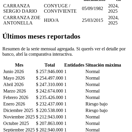
CARRANZA
CONYUGE /
2024,
05/09/1982
SERGIO DARIO
CONVIVIENTE
2025
CARRANZA ZOE
2024,
HIJO/A
25/03/2015
ANTONELLA
2025
Últimos meses reportados
Resumen de la serie mensual agregada. Si querés ver el detalle por
banco, abrí la comparativa interactiva.
Mes
Total
Entidades
Situación máxima
Junio 2026
$ 257.946.000
1
Normal
Mayo 2026
$ 254.497.000
1
Normal
Abril 2026
$ 247.310.000
1
Normal
Marzo 2026
$ 242.674.000
1
Normal
Febrero 2026
$ 235.426.000
1
Normal
Enero 2026
$ 232.437.000
1
Riesgo bajo
Diciembre 2025
$ 220.538.000
1
Riesgo bajo
Noviembre 2025
$ 212.943.000
1
Normal
Octubre 2025
$ 207.863.000
1
Normal
Septiembre 2025
$ 202.940.000
1
Normal